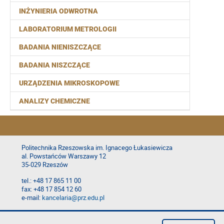
INŻYNIERIA ODWROTNA
LABORATORIUM METROLOGII
BADANIA NIENISZCZĄCE
BADANIA NISZCZĄCE
URZĄDZENIA MIKROSKOPOWE
ANALIZY CHEMICZNE
Politechnika Rzeszowska im. Ignacego Łukasiewicza
al. Powstańców Warszawy 12
35-029 Rzeszów
tel.: +48 17 865 11 00
fax: +48 17 854 12 60
e-mail:
kancelaria@prz.edu.pl
Deklaracja dostępności
Polityka prywatności